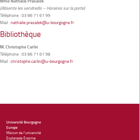
Mme Nathalie Prasalek
(Absente les vendredis – Horaires sur la porte)
Téléphone : 03 86 71 61 99
Mail :
nathalie.prasalek@u-bourgogne.fr
Bibliothèque
M. Christophe Carlin
Téléphone : 03 86 71 61 98
Mail :
christophe.carlin@u-bourgogne.fr
Université Bourgogne
Europe
Maison de l’université
Esplanade Erasme