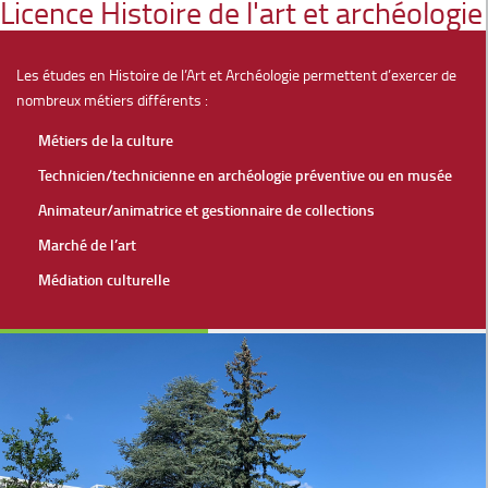
Licence Histoire de l'art et archéologie
Les études en Histoire de l’Art et Archéologie permettent d’exercer de
nombreux métiers différents :
Métiers de la culture
Technicien/technicienne en archéologie préventive ou en musée
Animateur/animatrice et gestionnaire de collections
Marché de l’art
Médiation culturelle